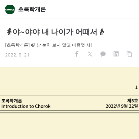
초록학개론
👵야~야야 내 나이가 어때서👴
[초록학개론] 🍃 남 눈치 보지 말고 마음껏 사!
2022. 9. 21.