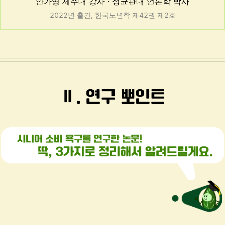
안가영 제주대 강사
· 성균관대 언론학 박사
2022년 출간, 한국노년학 제42권 제2호