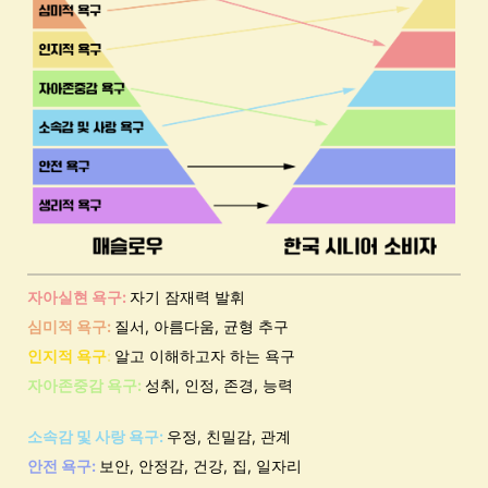
자아실현 욕구:
자기 잠재력 발휘
심미적 욕구:
질서, 아름다움, 균형 추구
인지적 욕구
:
알고 이해하고자 하는 욕구
자아존중감 욕구:
성취, 인정, 존경, 능력
소속감 및 사랑 욕구:
우정, 친밀감, 관계
안전 욕구:
보안, 안정감, 건강, 집, 일자리