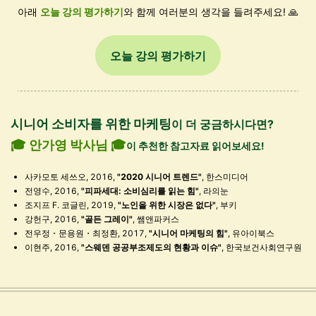
아래
오늘 강의 평가하기
와 함께 여러분의 생각을 들려주세요! 🙏
오늘 강의 평가하기
시니어 소비자를 위한 마케팅
이 더 궁금하시다면?
🎓 안가영 박사님 🎓
이 추천한 참고자료 읽어보세요!
사카모토 세쓰오, 2016,
"
2020 시니어 트렌드"
, 한스미디어
전영수, 2016,
"피파세대: 소비심리를 읽는 힘"
, 라의눈
조지프 F. 코글린, 2019,
"노인을 위한 시장은 없다"
, 부키
강헌구, 2016,
"골든 그레이"
, 쌤앤파커스
전우정・문용원・최정환, 2017,
"
시니어 마케팅의 힘"
, 유아이북스
이현주, 2016,
"스웨덴 공공부조제도의 현황과 이슈"
, 한국보건사회연구원