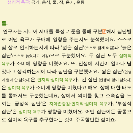
생리적 욕구:
공기, 음식, 물, 잠, 온기, 운동
둘.
연구자는 시니어 세대를 특정 기준을 통해 구분
해서 집단별
3)
로 어떤 욕구가 구매에 영향을 주는지
도 분석했어요. 스스로
몇 살로 인지하는지에 따라
'젊은 집단'
과 '늙은
(스스로 젊게 여김)
집단'
으로 구분했어요. 두 집단 모두
심미적
(스스로 늙었다고 여김)
가 소비에 영향을 미쳤어요. 또, 인생에 시간이
얼마나 남
욕구
았다고 생각하는지에 따라
집단을 구분했어요. '짧은 집단'
(인생
은
가,
'긴 집단'
인지적
·
심미적 욕구
이 얼마 안 남았다)
(인생이 많이 남았다)
은
가 소비에 영향을 미쳤다고 해요. 삶에 대한 태도
심미적 욕구
를 통해서도 구분했는데요, 삶에서 의미를 찾고 소속감을 느
끼는 '긍정적 집단'은
가
, '부정적
자아존중감
·
인지적
·
심미적 욕구
집단'은
가
영향을 미쳤어요. 어떤 집단이든 공통으
심미적 욕구
로 심미적 욕구를 추구한다는 것이 주목할만한 점이죠.